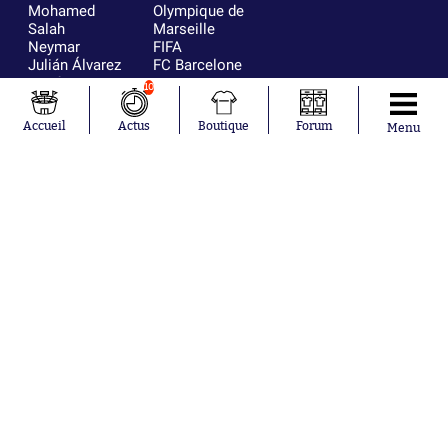
Mohamed
Olympique de
Salah
Marseille
Neymar
FIFA
Julián Álvarez
FC Barcelone
Ferrán Torres
Argentine
10
Kilian Corredor
Olympique
Franco
lyonnais
Accueil
Actus
Boutique
Forum
Menu
Mastantuono
AS Monaco
Orel Mangala
RC Strasbourg
Rio Mavuba
Trabzonspor