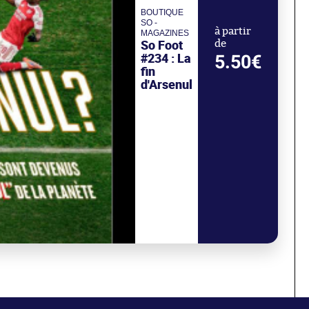
BOUTIQUE
SO -
à partir
MAGAZINES
So Foot
de
#234 : La
5.50€
fin
d'Arsenul