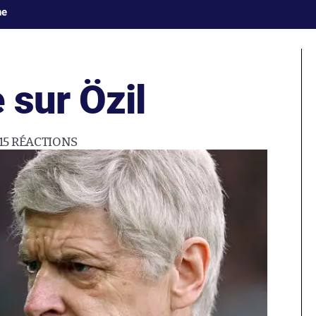
ne
 sur Özil
15
RÉACTIONS