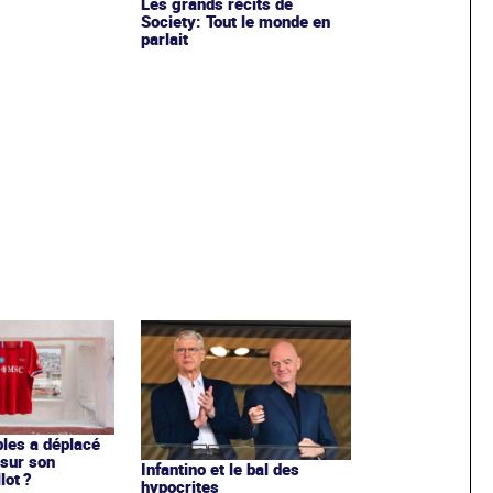
Les grands récits de
Society: Tout le monde en
parlait
les a déplacé
sur son
Infantino et le bal des
lot ?
hypocrites