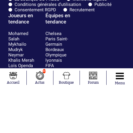
Conditions générales d'utilisation
Publicité
Consentement RGPD
Recrutement
Joueurs en
Équipes en
tendance
tendance
Mohamed
Chelsea
Salah
Paris Saint-
Mykhailo
Germain
Mudryk
Bordeaux
Neymar
Olympique
Khalis Merah
lyonnais
Loïs Openda
FIFA
Moussa
Real Madrid
10
Niakhaté
RC Strasbourg
Nicolás
AC Milan
Accueil
Actus
Boutique
Forum
Menu
Tagliafico
France
Pavel Šulc
RC Lens
Josh Maja
Gauthier Hein