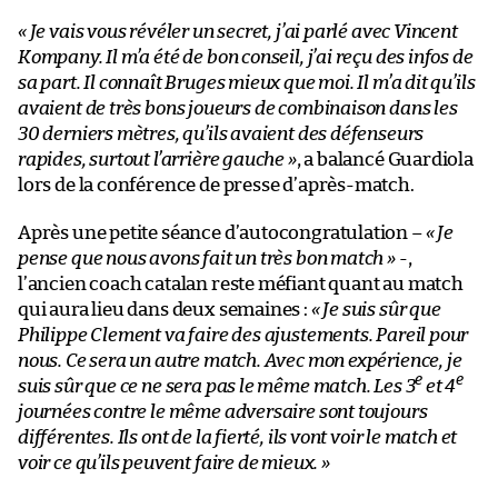
« Je vais vous révéler un secret, j’ai parlé avec Vincent
Kompany. Il m’a été de bon conseil, j’ai reçu des infos de
sa part. Il connaît Bruges mieux que moi. Il m’a dit qu’ils
avaient de très bons joueurs de combinaison dans les
30 derniers mètres, qu’ils avaient des défenseurs
rapides, surtout l’arrière gauche »
, a balancé Guardiola
lors de la conférence de presse d’après-match.
Après une petite séance d’autocongratulation –
« Je
pense que nous avons fait un très bon match »
-,
l’ancien coach catalan reste méfiant quant au match
qui aura lieu dans deux semaines :
« Je suis sûr que
Philippe Clement va faire des ajustements. Pareil pour
nous. Ce sera un autre match. Avec mon expérience, je
e
e
suis sûr que ce ne sera pas le même match. Les 3
et 4
journées contre le même adversaire sont toujours
différentes. Ils ont de la fierté, ils vont voir le match et
voir ce qu’ils peuvent faire de mieux. »