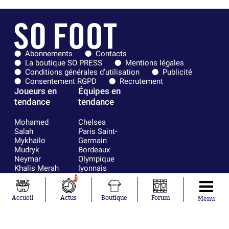
Abonnements
Contacts
La boutique SO PRESS
Mentions légales
Conditions générales d'utilisation
Publicité
Consentement RGPD
Recrutement
Joueurs en
Équipes en
tendance
tendance
Mohamed
Chelsea
Salah
Paris Saint-
Mykhailo
Germain
Mudryk
Bordeaux
Neymar
Olympique
Khalis Merah
lyonnais
Loïs Openda
FIFA
0
Moussa
Real Madrid
Niakhaté
RC Strasbourg
Accueil
Actus
Boutique
Forum
Menu
Nicolás
AC Milan
Tagliafico
France
Pavel Šulc
RC Lens