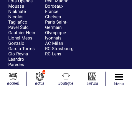
Loïs Openda
Real Madrid
Moussa
Bordeaux
Niakhaté
France
Nicolás
Chelsea
Tagliafico
Paris Saint-
Pavel Šulc
Germain
Gauthier Hein
Olympique
Lionel Messi
lyonnais
Gonzalo
AC Milan
García Torres
RC Strasbourg
Gio Reyna
RC Lens
Leandro
Paredes
10
Accueil
Actus
Boutique
Forum
Menu