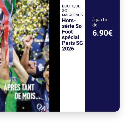
BOUTIQUE
SO -
MAGAZINES
Hors-
à partir
série So
de
Foot
6.90€
spécial
Paris SG
2026