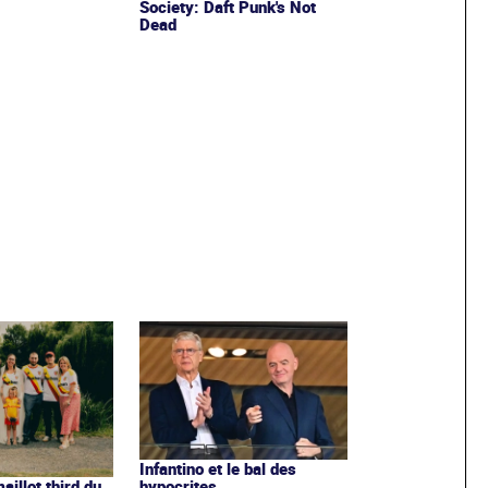
Society: Daft Punk's Not
Dead
Infantino et le bal des
hypocrites
illot third du