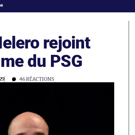
ne
elero rejoint
mme du PSG
29
46
RÉACTIONS