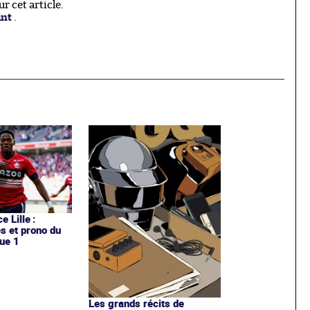
 cet article.
ant
.
e Lille :
es et prono du
ue 1
Les grands récits de