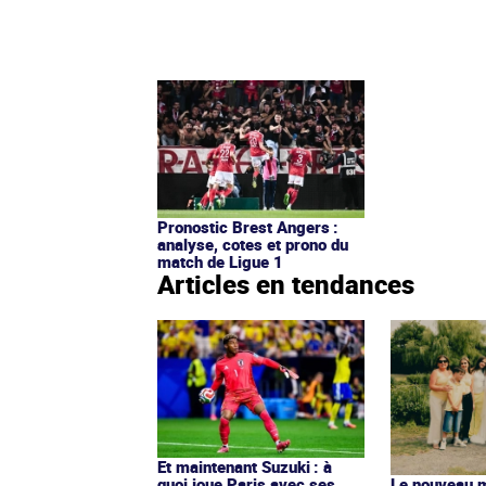
Pronostic Brest Angers :
analyse, cotes et prono du
match de Ligue 1
Articles en tendances
Et maintenant Suzuki : à
quoi joue Paris avec ses
Le nouveau ma