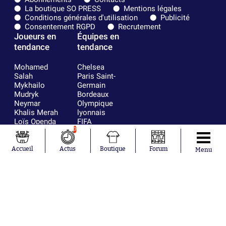
La boutique SO PRESS
Mentions légales
Conditions générales d'utilisation
Publicité
Consentement RGPD
Recrutement
Joueurs en
Équipes en
tendance
tendance
Mohamed
Chelsea
Salah
Paris Saint-
Mykhailo
Germain
Mudryk
Bordeaux
Neymar
Olympique
Khalis Merah
lyonnais
Loïs Openda
FIFA
Moussa
Real Madrid
0
Niakhaté
RC Strasbourg
Nicolás
AC Milan
Accueil
Actus
Boutique
Forum
Menu
Tagliafico
France
Pavel Šulc
RC Lens
Josh Maja
Gauthier Hein