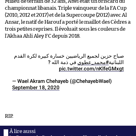
Milieu de terrain de 32 ans, Atwi était un briscard du
championnat libanais. Triple vainqueur de la FA Cup
(2010, 2012 et 2017) et de la Supercoupe (2012) avec Al
Ansar, le natif de Harouf a porté le maillot des Cèdres a
trois petites reprises. Il évoluait sous les couleurs de
l’Akhaa Ahli Aley FC depuis 2018.
صباح حزين لجميع الرياضيين خسارة كبيرة لكرة القدم
اللبنانية
#محمد_عطوي
في ذمة الله ?
pic.twitter.com/nKlfeGMxgt
— Wael Akram Chehayeb (@ChehayebWael)
September 18, 2020
RIP.