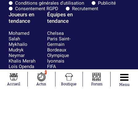
Conditions générales d'utilisation
Publicité
Consentement RGPD
Recrutement
Joueurs en
Équipes en
tendance
tendance
Mohamed
Chelsea
Salah
Paris Saint-
Mykhailo
Germain
Mudryk
Bordeaux
Neymar
Olympique
Khalis Merah
lyonnais
Loïs Openda
FIFA
Moussa
Real Madrid
2
Niakhaté
RC Strasbourg
Nicolás
AC Milan
Accueil
Actus
Boutique
Forum
Menu
Tagliafico
France
Pavel Šulc
RC Lens
Josh Maja
Gauthier Hein