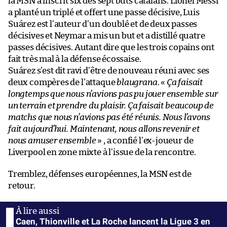
la MSN a inscrit six des sept buts catalans. Lionel Messi
a planté un triplé et offert une passe décisive, Luis
Suárez est l’auteur d’un doublé et de deux passes
décisives et Neymar a mis un but et a distillé quatre
passes décisives. Autant dire que les trois copains ont
fait très mal à la défense écossaise.
Suárez s’est dit ravi d’être de nouveau réuni avec ses
deux compères de l’attaque
blaugrana
. «
Ça faisait
longtemps que nous n’avions pas pu jouer ensemble sur
un terrain et prendre du plaisir. Ça faisait beaucoup de
matchs que nous n’avions pas été réunis. Nous l’avons
fait aujourd’hui. Maintenant, nous allons revenir et
nous amuser ensemble
» , a confié l’ex-joueur de
Liverpool en zone mixte à l’issue de la rencontre.
Tremblez, défenses européennes, la MSN est de
retour.
Caen, Thionville et La Roche lancent la Ligue 3 en