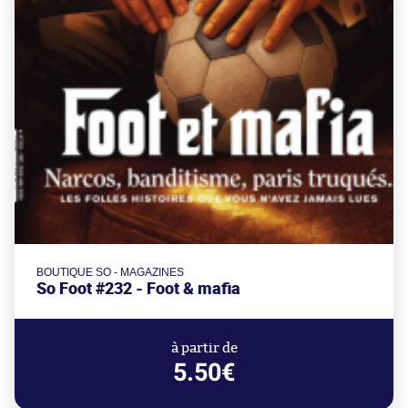
BOUTIQUE SO - MAGAZINES
So Foot #232 - Foot & mafia
à partir de
5.50€