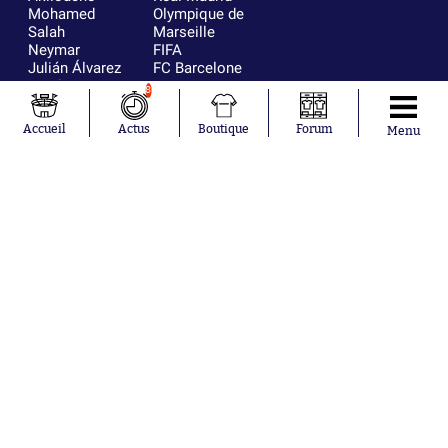
Mohamed
Olympique de
Salah
Marseille
Neymar
FIFA
Julián Álvarez
FC Barcelone
Ferrán Torres
Argentine
8
Kilian Corredor
Olympique
Franco
lyonnais
Accueil
Actus
Boutique
Forum
Menu
Mastantuono
AS Monaco
Orel Mangala
RC Strasbourg
Rio Mavuba
Trabzonspor