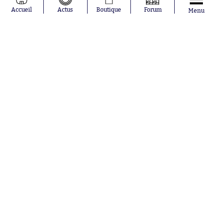
Moussa
Real Madrid
Accueil
Actus
Boutique
Forum
Menu
Niakhaté
RC Strasbourg
Nicolás
AC Milan
Tagliafico
France
Pavel Šulc
RC Lens
Josh Maja
Gauthier Hein