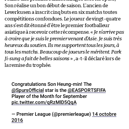
Son réalise un bon début de saison. L’ancien de
Leverkusen a inscrit cinq buts en six matchs toutes
compétitions confondues. Le joueur de vingt-quatre
ans s’est dit étonné d’être le premier footballeur
asiatique à recevoir cette récompense. «
Je n’arrive pas
à croire que je suis le premier venant d’Asie. Je suis très
heureux du soutien. Ils me supportent tous les jours, à
tous les matchs. Beaucoup de joueurs le méritent. Park
Ji-sung a fait de belles saisons
» , a-t-il déclaré lors de
la remise du trophée.
Congratulations Son Heung-min! The
@SpursOfficial
star is the
@EASPORTSFIFA
Player of the Month for September
pic.twitter.com/qRzMlD5QqA
— Premier League (@premierleague)
14 octobre
2016