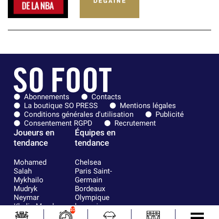
Abonnements
Contacts
La boutique SO PRESS
Mentions légales
Conditions générales d'utilisation
Publicité
Consentement RGPD
Recrutement
Joueurs en
Équipes en
tendance
tendance
Mohamed
Chelsea
Salah
Paris Saint-
Mykhailo
Germain
Mudryk
Bordeaux
Neymar
Olympique
Khalis Merah
lyonnais
10
Loïs Openda
FIFA