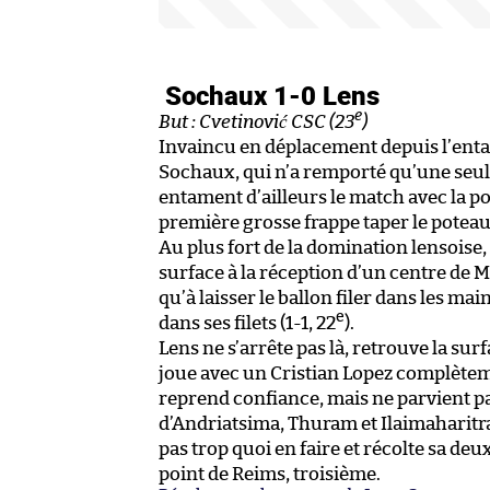
Sochaux 1-0 Lens
e
But : Cvetinović CSC (23
)
Invaincu en déplacement depuis l’ent
Sochaux, qui n’a remporté qu’une seule
entament d’ailleurs le match avec la po
première grosse frappe taper le poteau, 
Au plus fort de la domination lensoise
surface à la réception d’un centre de M
qu’à laisser le ballon filer dans les ma
e
dans ses filets (1-1, 22
).
Lens ne s’arrête pas là, retrouve la su
joue avec un Cristian Lopez complètem
reprend confiance, mais ne parvient pa
d’Andriatsima, Thuram et Ilaimaharitra.
pas trop quoi en faire et récolte sa deu
point de Reims, troisième.