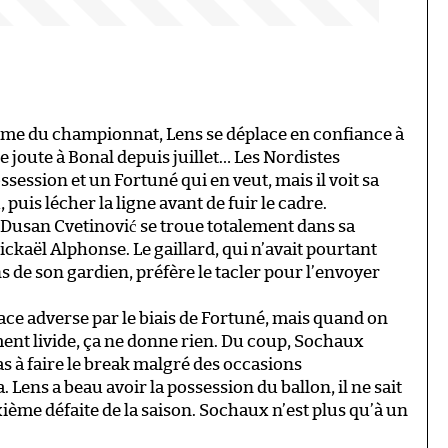
ame du championnat, Lens se déplace en confiance à
 joute à Bonal depuis juillet… Les Nordistes
ssession et un Fortuné qui en veut, mais il voit sa
puis lécher la ligne avant de fuir le cadre.
, Dusan Cvetinović se troue totalement dans sa
ickaël Alphonse. Le gaillard, qui n’avait pourtant
ins de son gardien, préfère le tacler pour l’envoyer
rface adverse par le biais de Fortuné, mais quand on
ent livide, ça ne donne rien. Du coup, Sochaux
s à faire le break malgré des occasions
 Lens a beau avoir la possession du ballon, il ne sait
xième défaite de la saison. Sochaux n’est plus qu’à un