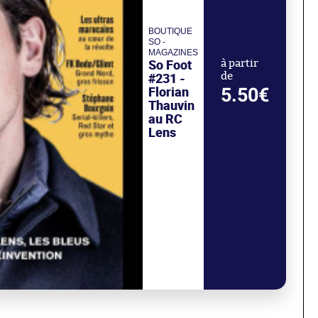
BOUTIQUE
SO -
MAGAZINES
So Foot
à partir
#231 -
de
Florian
5.50€
Thauvin
au RC
Lens