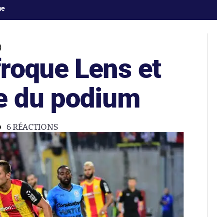
ne
)
roque Lens et
e du podium
6
RÉACTIONS