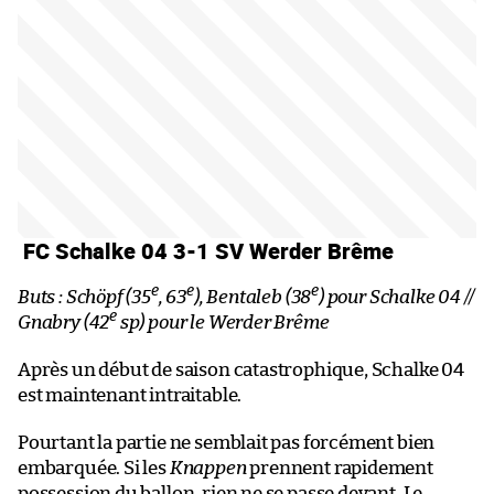
FC Schalke 04 3-1 SV Werder Brême
e
e
e
Buts : Schöpf (35
, 63
), Bentaleb (38
) pour Schalke 04 //
e
Gnabry (42
sp) pour le Werder Brême
Après un début de saison catastrophique, Schalke 04
est maintenant intraitable.
Pourtant la partie ne semblait pas forcément bien
embarquée. Si les
Knappen
prennent rapidement
possession du ballon, rien ne se passe devant. Le