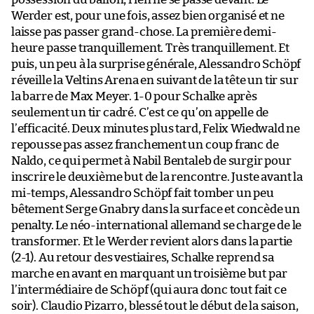
Werder est, pour une fois, assez bien organisé et ne
laisse pas passer grand-chose. La première demi-
heure passe tranquillement. Très tranquillement. Et
puis, un peu à la surprise générale, Alessandro Schöpf
réveille la Veltins Arena en suivant de la tête un tir sur
la barre de Max Meyer. 1-0 pour Schalke après
seulement un tir cadré. C’est ce qu’on appelle de
l’efficacité. Deux minutes plus tard, Felix Wiedwald ne
repousse pas assez franchement un coup franc de
Naldo, ce qui permet à Nabil Bentaleb de surgir pour
inscrire le deuxième but de la rencontre. Juste avant la
mi-temps, Alessandro Schöpf fait tomber un peu
bêtement Serge Gnabry dans la surface et concède un
penalty. Le néo-international allemand se charge de le
transformer. Et le Werder revient alors dans la partie
(2-1). Au retour des vestiaires, Schalke reprend sa
marche en avant en marquant un troisième but par
l’intermédiaire de Schöpf (qui aura donc tout fait ce
soir). Claudio Pizarro, blessé tout le début de la saison,