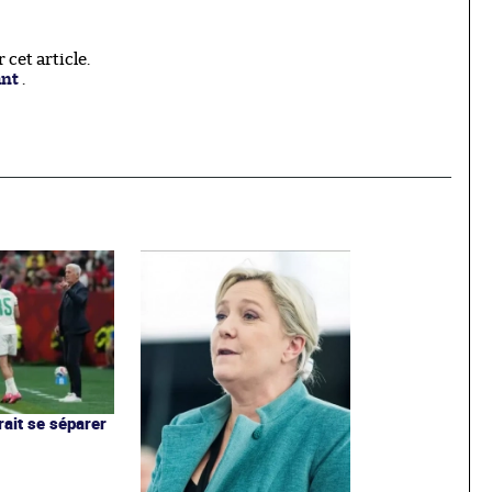
cet article.
ant
.
rait se séparer
h