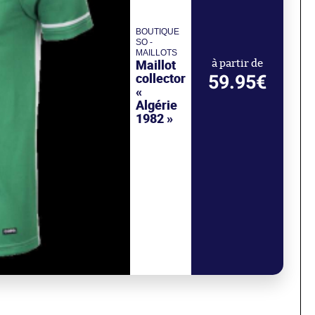
BOUTIQUE
SO -
MAILLOTS
Maillot
à partir de
collector
59.95€
«
Algérie
1982 »