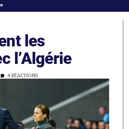
ne
nt les
c l’Algérie
4
RÉACTIONS