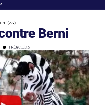
ne
CH (2-2)
contre Berni
1
RÉACTION