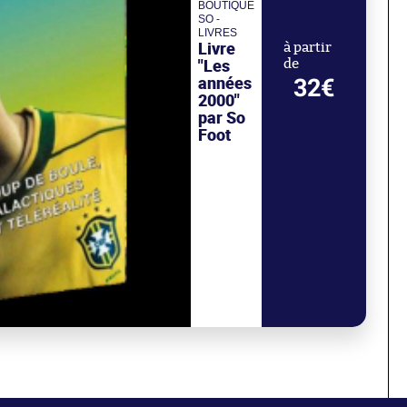
BOUTIQUE
SO -
LIVRES
Livre
à partir
"Les
de
années
32€
2000"
par So
Foot