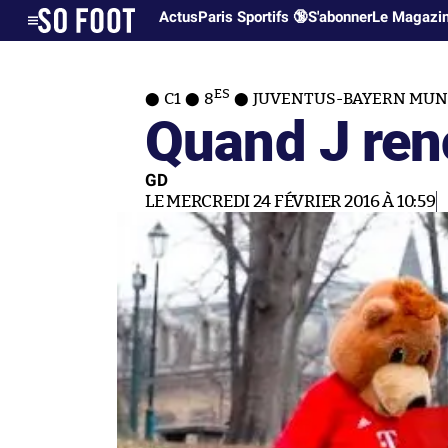
Actus
Paris Sportifs 🔞
S'abonner
Le Magazi
ES
C1
8
JUVENTUS-BAYERN MUNI
Quand J ren
GD
LE MERCREDI 24 FÉVRIER 2016 À 10:59