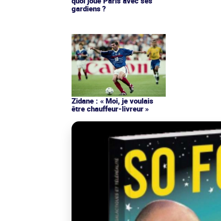
quoi joue Paris avec ses
gardiens ?
Zidane : « Moi, je voulais
être chauffeur-livreur »