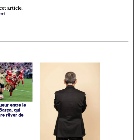
t article.
ant
.
ueur entre le
Barça, qui
re rêver de