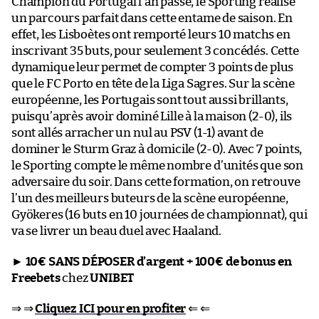
Champion du Portugal l’an passé, le Sporting réalise
un parcours parfait dans cette entame de saison. En
effet, les Lisboètes ont remporté leurs 10 matchs en
inscrivant 35 buts, pour seulement 3 concédés. Cette
dynamique leur permet de compter 3 points de plus
que le FC Porto en tête de la Liga Sagres. Sur la scène
européenne, les Portugais sont tout aussi brillants,
puisqu’après avoir dominé Lille à la maison (2-0), ils
sont allés arracher un nul au PSV (1-1) avant de
dominer le Sturm Graz à domicile (2-0). Avec 7 points,
le Sporting compte le même nombre d’unités que son
adversaire du soir. Dans cette formation, on retrouve
l’un des meilleurs buteurs de la scène européenne,
Gyökeres (16 buts en 10 journées de championnat), qui
va se livrer un beau duel avec Haaland.
►
10€ SANS DÉPOSER d’argent + 100€ de bonus en
Freebets
chez
UNIBET
⇒ ⇒
Cliquez ICI pour en profiter
⇐ ⇐