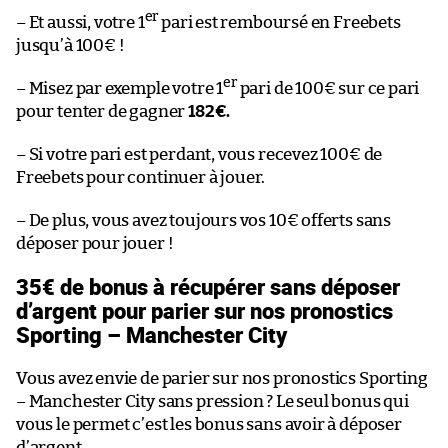
er
– Et aussi, votre 1
pari est remboursé en Freebets
jusqu’à 100€ !
er
– Misez par exemple votre 1
pari de 100€ sur ce pari
pour tenter de gagner
182€.
– Si votre pari est perdant, vous recevez 100€ de
Freebets pour continuer à jouer.
– De plus, vous avez toujours vos 10€ offerts sans
déposer pour jouer !
35€ de bonus à récupérer sans déposer
d’argent pour parier sur nos pronostics
Sporting – Manchester City
Vous avez envie de parier sur nos pronostics Sporting
– Manchester City sans pression ? Le seul bonus qui
vous le permet c’est les bonus sans avoir à déposer
d’argent.