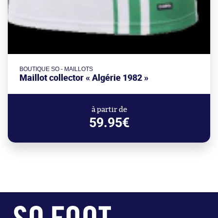
BOUTIQUE SO - MAILLOTS
Maillot collector « Algérie 1982 »
à partir de
59.95€