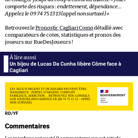
comporte des risques : endettement, dépendance…
Appelez le 09 74 75 13 13 (appel non surtaxé)
»
Retrouvez le
Pronostic Cagliari Como
détaillé avec
comparateurs de cotes, statistiques et pronos des
joueurs sur RueDesJoueurs !
Un bijou de Lucas Da Cunha libère Côme face à
Cagliari
LES JEUX D’ARGENT ET DE HASARD PEUVENT ÊTRE
DANGEREUX : PERTES D’ARGENT, CONFLITS
FAMILIAUX, ADDICTION… RETROUVEZ NOS CONSEILS
SUR JOUEURS-INFO-SERVICE.FR (09 74 75 13 13 – APPEL
NON SURTAXÉ)
RD/YF
Commentaires