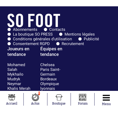
Abonnements
Contacts
La boutique SO PRESS
Mentions légales
Conditions générales d'utilisation
Publicité
Consentement RGPD
Recrutement
Joueurs en
Équipes en
tendance
tendance
Mohamed
Chelsea
Salah
Paris Saint-
Mykhailo
Germain
Mudryk
Bordeaux
Neymar
Olympique
Khalis Merah
lyonnais
Loïs Openda
FIFA
0
Moussa
Real Madrid
Niakhaté
RC Strasbourg
Accueil
Actus
Boutique
Forum
Menu
Nicolás
AC Milan
Tagliafico
France
Pavel Šulc
RC Lens