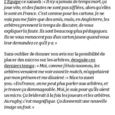
L’Équipe
ce samedi :
« Il n’y a jamais de temps mort, ça
joue vite, et des fautes ne sont pas sifflées, alors qu’elles
le sont en France. C’est comme pour les cartons. Je ne
vais pas me faire que des amis, mais, en Angleterre, les
arbitres prennent le temps de discuter, de vous
expliquer la faute. Ils sont beaucoup plus pédagogues.
Ils ne vous menacent pas d’un carton jaune quand vous
leur demandez ce qu’il y a. »
Sans oublier de donner son avis sur la possibilité de
placer des micros sur les arbitres,
évoquée ces
derniers temps
:
« Moi, comme j’étais nouveau, les
arbitres venaient me voir avant le match, m’appelaient
par mon prénom et me disaient :
« Nice to meet
you. »
En France, on ne peut plus parler aux arbitres, et
je trouve ça dommageable. Moi, je suis pour qu’ils aient
un micro. Ça briderait à la fois les joueurs et les arbitres.
Au rugby, c’est magnifique. Ça donnerait une nouvelle
image au foot. »