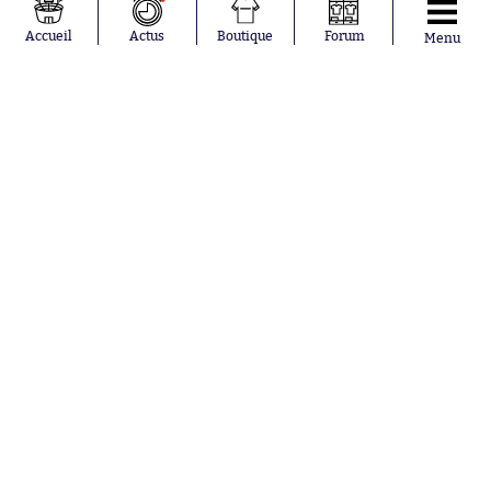
Loïs Openda
FIFA
Moussa
Real Madrid
Accueil
Actus
Boutique
Forum
Menu
Niakhaté
RC Strasbourg
Nicolás
AC Milan
Tagliafico
France
Pavel Šulc
RC Lens
Josh Maja
Gauthier Hein