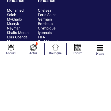
tendance
tendance
Mohamed
Chelsea
Salah
Paris Saint-
Mykhailo
Germain
Mudryk
Bordeaux
Neymar
Olympique
Khalis Merah
lyonnais
Loïs Openda
FIFA
Moussa
Real Madrid
2
Niakhaté
RC Strasbourg
Nicolás
AC Milan
Accueil
Actus
Boutique
Forum
Menu
Tagliafico
France
Pavel Šulc
RC Lens
Josh Maja
Gauthier Hein