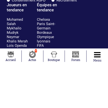
Consentement RGPD
Recrutement
Joueurs en
Équipes en
tendance
tendance
Mohamed
Chelsea
Salah
Paris Saint-
Mykhailo
Germain
Mudryk
Bordeaux
Neymar
Olympique
Khalis Merah
lyonnais
Loïs Openda
FIFA
Moussa
Real Madrid
10
Niakhaté
RC Strasbourg
Nicolás
AC Milan
Accueil
Actus
Boutique
Forum
Menu
Tagliafico
France
Pavel Šulc
RC Lens
Josh Maja
Gauthier Hein