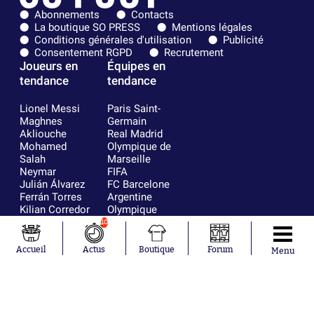
Abonnements
Contacts
La boutique SO PRESS
Mentions légales
Conditions générales d'utilisation
Publicité
Consentement RGPD
Recrutement
Joueurs en
Équipes en
tendance
tendance
Lionel Messi
Paris Saint-
Maghnes
Germain
Akliouche
Real Madrid
Mohamed
Olympique de
Salah
Marseille
Neymar
FIFA
Julián Álvarez
FC Barcelone
Ferrán Torres
Argentine
Kilian Corredor
Olympique
Franco
lyonnais
10
Mastantuono
AS Monaco
Orel Mangala
RC Strasbourg
Accueil
Actus
Boutique
Forum
Menu
Rio Mavuba
Trabzonspor