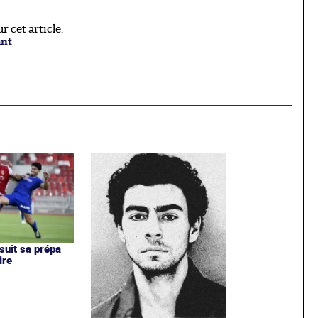
 cet article.
ant
.
uit sa prépa
ire