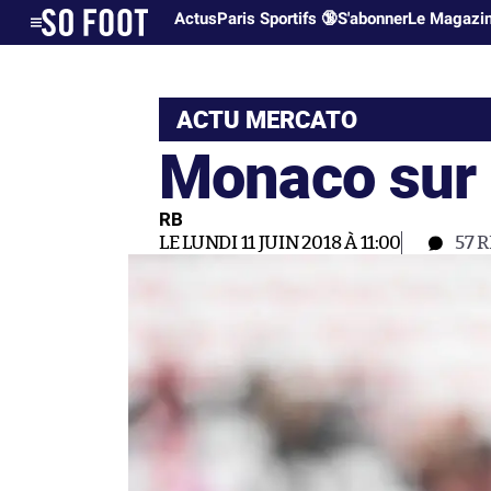
Actus
Paris Sportifs 🔞
S'abonner
Le Magazi
ACTU MERCATO
Monaco sur 
RB
LE LUNDI 11 JUIN 2018 À 11:00
57
R