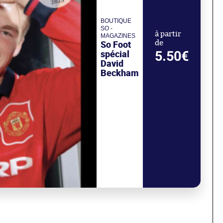
BOUTIQUE
SO -
à partir
MAGAZINES
So Foot
de
spécial
5.50€
David
Beckham