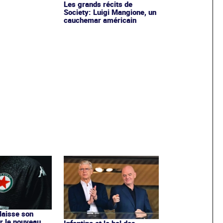
Les grands récits de
Society: Luigi Mangione, un
cauchemar américain
 laisse son
r le nouveau
Infantino et le bal des