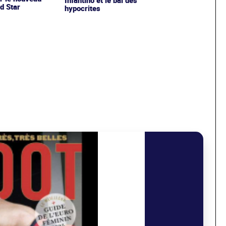
d Star
hypocrites