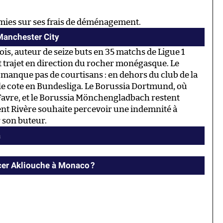
omies sur ses frais de déménagement.
 Manchester City
çois, auteur de seize buts en 35 matchs de Ligue 1
rt trajet en direction du rocher monégasque. Le
 manque pas de courtisans : en dehors du club de la
lle cote en Bundesliga. Le Borussia Dortmund, où
 Favre, et le Borussia Mönchengladbach restent
ent Rivère souhaite percevoir une indemnité à
 son buteur.
a
cer Akliouche à Monaco ?