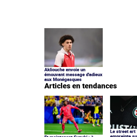
Akliouche envoie un
émouvant message d'adieux
aux Monégasques
Articles en tendances
Le street art
empreinte su
Et maintenant Suzuki : à