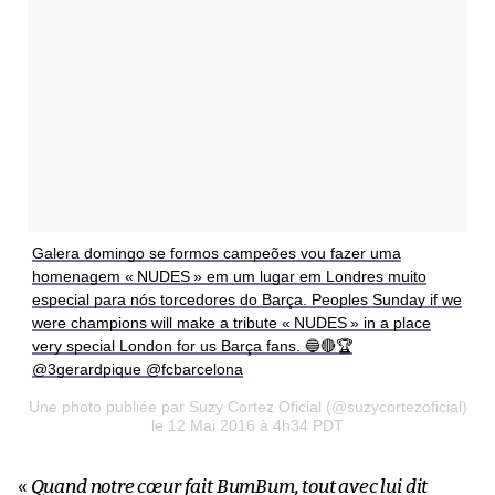
Galera domingo se formos campeões vou fazer uma
homenagem « NUDES » em um lugar em Londres muito
especial para nós torcedores do Barça. Peoples Sunday if we
were champions will make a tribute « NUDES » in a place
very special London for us Barça fans. 🔵🔴🏆
@3gerardpique @fcbarcelona
Une photo publiée par Suzy Cortez Oficial (@suzycortezoficial)
le 12 Mai 2016 à 4h34 PDT
«
Quand notre cœur fait BumBum, tout avec lui dit