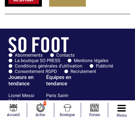
Abonnements
Contacts
La boutique SO PRESS
Mentions légales
Conditions générales d'utilisation
Publicité
Consentement RGPD
Recrutement
Joueurs en
Équipes en
tendance
tendance
Lionel Messi
Paris Saint-
Maghnes
Germain
10
Akliouche
Real Madrid
Mohamed
Olympique de
Accueil
Actus
Boutique
Forum
Menu
Salah
Marseille
Neymar
FIFA
Julián Álvarez
FC Barcelone
Ferrán Torres
Argentine