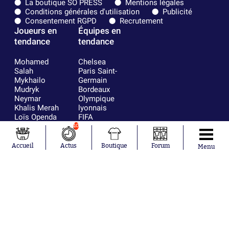
La boutique SO PRESS
Mentions légales
Conditions générales d'utilisation
Publicité
Consentement RGPD
Recrutement
Joueurs en
Équipes en
tendance
tendance
Mohamed
Chelsea
Salah
Paris Saint-
Mykhailo
Germain
Mudryk
Bordeaux
Neymar
Olympique
Khalis Merah
lyonnais
Loïs Openda
FIFA
Moussa
Real Madrid
10
Niakhaté
RC Strasbourg
Nicolás
AC Milan
Accueil
Actus
Boutique
Forum
Menu
Tagliafico
France
Pavel Šulc
RC Lens
Josh Maja
Gauthier Hein