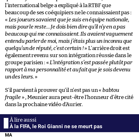
l’international belge a expliqué à la RTBF que
beaucoup de ses coéquipiers ne le connaissaient pas :
«
Les joueurs savaient que je suis en équipe nationale,
mais pour le reste… Je dois bien dire qu’il n’y en a pas
beaucoup qui me connaissaient. Ils avaient vaguement
entendu parler de moi, mais j’étais plus un inconnu que
quelqu’un de réputé, c’est certain !
» L’arrière droit est
également revenu sur son intégration réussie dans le
groupe parisien : «
L’intégration s’est passée plutôt par
rapport à ma personnalité et au fait que je sois devenu
un des leurs.
»
S’il parvient à prouver qu’il n’est pas un «
babtou
fragile
» , Meunier aura peut-être l’honneur d’être cité
dans la prochaine vidéo d’Aurier.
À la FIFA, le Roi Gianni ne se meurt pas
MA