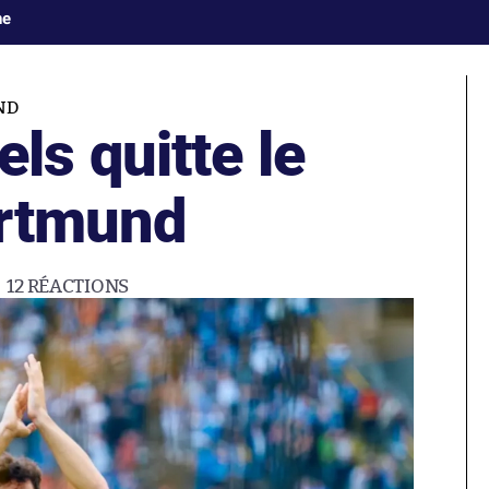
ne
ND
s quitte le
ortmund
12
RÉACTIONS