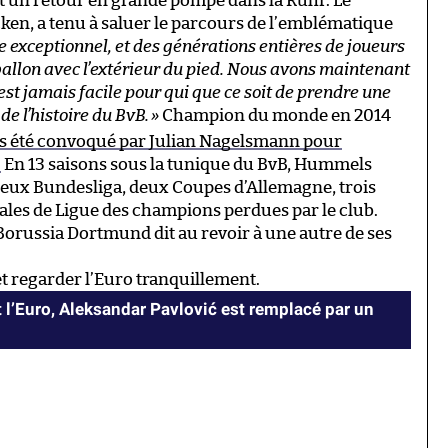
nt un retour en grande pompe dans la Ruhr. Le
cken, a tenu à saluer le parcours de l’emblématique
ste exceptionnel, et des générations entières de joueurs
 ballon avec l’extérieur du pied. Nous avons maintenant
’est jamais facile pour qui que ce soit de prendre une
de l’histoire du BvB.
»
Champion du monde en 2014
as été convoqué par Julian Nagelsmann pour
.
En 13 saisons sous la tunique du BvB, Hummels
eux Bundesliga, deux Coupes d’Allemagne, trois
ales de Ligue des champions perdues par le club.
e Borussia Dortmund dit au revoir à une autre de ses
 et regarder l’Euro tranquillement.
t l’Euro, Aleksandar Pavlović est remplacé par un