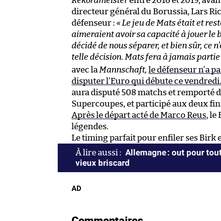
Rekordmeister
entre 2016 et 2019, ava
directeur général du Borussia, Lars Ri
défenseur :
« Le jeu de Mats était et re
aimeraient avoir sa capacité à jouer le
décidé de nous séparer, et bien sûr, ce n
telle décision. Mats fera à jamais partie 
avec la
Mannschaft,
le défenseur n’a p
disputer l’Euro qui débute ce vendredi
aura disputé 508 matchs et remporté d
Supercoupes, et participé aux deux fin
Après le départ acté de Marco Reus
, l
légendes.
Le timing parfait pour enfiler ses Birk
Allemagne : out pour tou
vieux briscard
AD
Commentaires