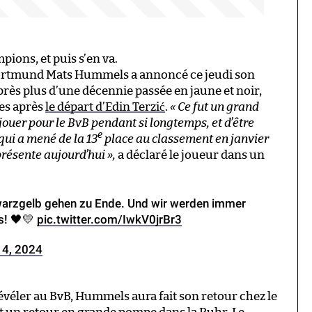
ions, et puis s’en va.
Dortmund Mats Hummels a annoncé ce jeudi son
après plus d’une décennie passée en jaune et noir,
es après
le départ d’Edin Terzić
.
« Ce fut un grand
jouer pour le BvB pendant si longtemps, et d’être
e
qui a mené de la 13
place au classement en janvier
résente aujourd’hui »,
a déclaré le joueur dans un
warzgelb gehen zu Ende. Und wir werden immer
s! 🖤💛
pic.twitter.com/IwkV0jrBr3
14, 2024
véler au BvB, Hummels aura fait son retour chez le