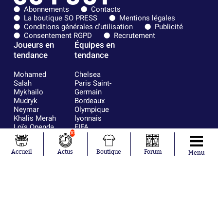
Abonnements
Contacts
La boutique SO PRESS
Mentions légales
Conditions générales d'utilisation
Publicité
Consentement RGPD
Recrutement
Joueurs en
Équipes en
tendance
tendance
Mohamed
Chelsea
Salah
Paris Saint-
Mykhailo
Germain
Mudryk
Bordeaux
Neymar
Olympique
Khalis Merah
lyonnais
Loïs Openda
FIFA
10
Moussa
Real Madrid
Niakhaté
RC Strasbourg
Accueil
Actus
Boutique
Forum
Nicolás
AC Milan
Menu
Tagliafico
France
Pavel Šulc
RC Lens
Josh Maja
Gauthier Hein