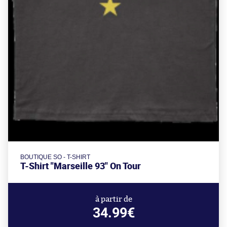
BOUTIQUE SO - T-SHIRT
T-Shirt "Marseille 93" On Tour
à partir de
34.99€