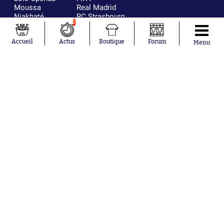
Moussa
Real Madrid
Niakhaté
RC Strasbourg
2
Nicolás
AC Milan
Tagliafico
France
Accueil
Actus
Boutique
Forum
Pavel Šulc
RC Lens
Menu
Josh Maja
Gauthier Hein