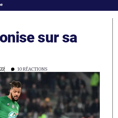
ne
ronise sur sa
22
10
RÉACTIONS