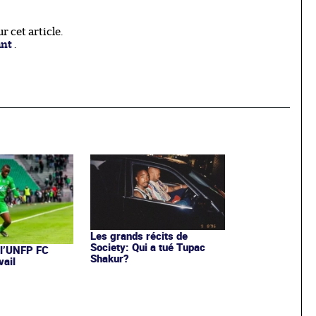
 cet article.
ant
.
Les grands récits de
Society: Qui a tué Tupac
 l’UNFP FC
Shakur?
vail