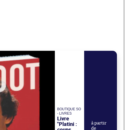
BOUTIQUE SO
- LIVRES
Livre
"Platini :
à partir
de
coups