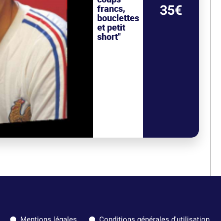
35€
francs,
bouclettes
et petit
short"
Mentions légales
Conditions générales d'utilisation