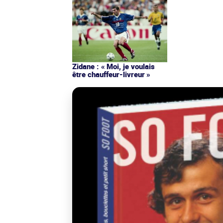
Zidane : « Moi, je voulais
être chauffeur-livreur »