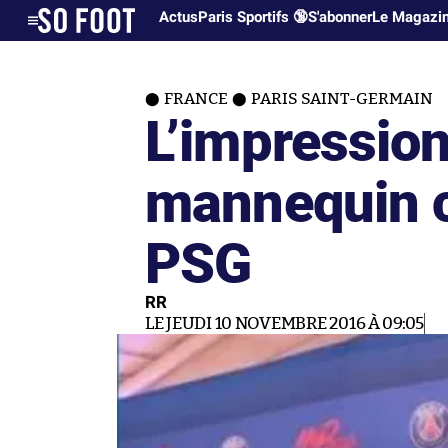
Actus
Paris Sportifs 🔞
S'abonner
Le Magazi
FRANCE
PARIS SAINT-GERMAIN
L’impressio
mannequin c
PSG
RR
LE JEUDI 10 NOVEMBRE 2016 À 09:05