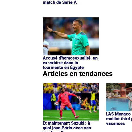
match de Serie A
Accusé d'homosexualité, un
ex-arbitre dans la
tourmente en Égypte
Articles en tendances
L'AS Monaco d
maillot third
Et maintenant Suzuki : à
vacances
quoi joue Paris avec ses