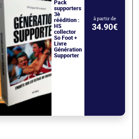
Pack
supporters
3è
réédition :
à partir de
34.90€
HS
collector
So Foot +
Livre
Génération
Supporter