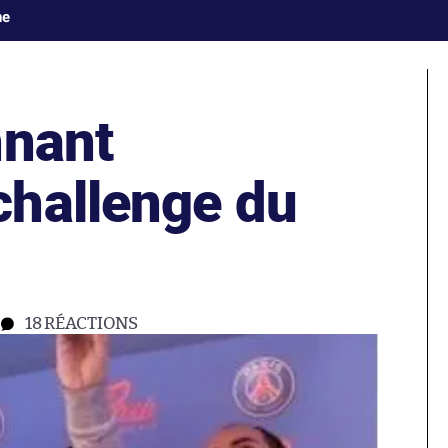
ne
nnant
hallenge du
18
RÉACTIONS