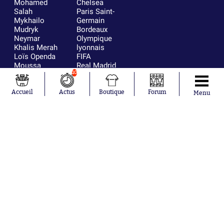
Mohamed
Chelsea
Salah
Paris Saint-
Mykhailo
Germain
Mudryk
Bordeaux
Neymar
Olympique
Khalis Merah
lyonnais
Loïs Openda
FIFA
Moussa
Real Madrid
Niakhaté
RC Strasbourg
10
Nicolás
AC Milan
Tagliafico
France
Accueil
Actus
Boutique
Forum
Menu
Pavel Šulc
RC Lens
Josh Maja
Gauthier Hein