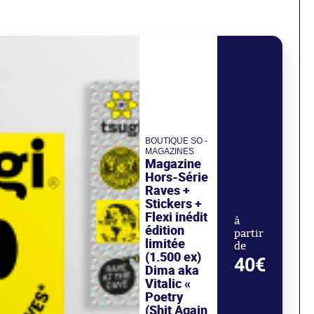
BOUTIQUE SO -
MAGAZINES
Magazine
Hors-Série
Raves +
Stickers +
Flexi inédit
à
édition
partir
limitée
de
(1.500 ex)
40€
Dima aka
Vitalic «
Poetry
(Shit Again