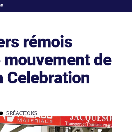
ne
ers rémois
le mouvement de
a Celebration
5
RÉACTIONS