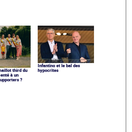
Infantino et le bal des
hypocrites
illot third du
enté à un
upporters ?