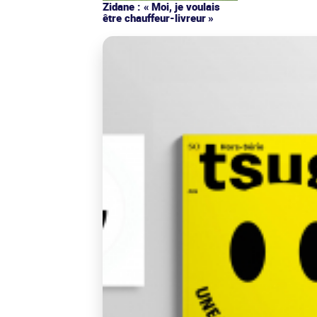
Zidane : « Moi, je voulais
être chauffeur-livreur »