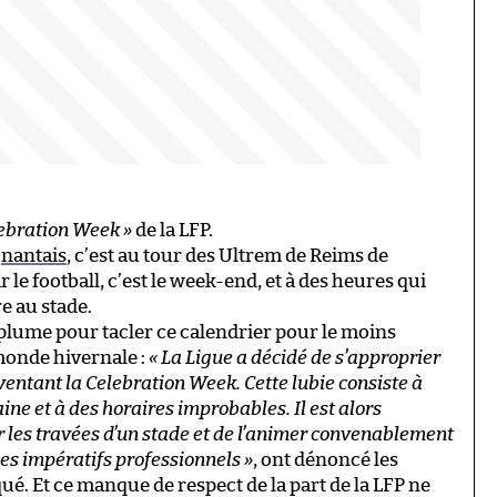
lebration Week »
de la LFP.
t
nantais
, c’est au tour des Ultrem de Reims de
le football, c’est le week-end, et à des heures qui
e au stade.
r plume pour tacler ce calendrier pour le moins
monde hivernale :
« La Ligue a décidé de s’approprier
nventant la Celebration Week. Cette lubie consiste à
e et à des horaires improbables. Il est alors
 les travées d’un stade et de l’animer convenablement
des impératifs professionnels »
, ont dénoncé les
é. Et ce manque de respect de la part de la LFP ne