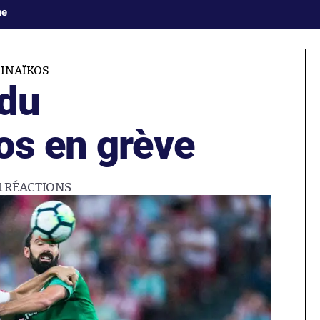
ne
INAÏKOS
 du
os en grève
1
RÉACTIONS