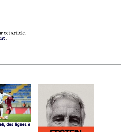
 cet article.
ant
.
eh, des lignes à