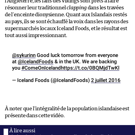
l’Angleterre, les fans des Vikings sont prêts à faire
résonner leur traditionnel
clapping
dans les travées
de l’enceinte dionysienne. Quant aux Islandais restés
au pays, ils se sont échauffé la voix dans les rayons des
supermarchés locaux Iceland Foods, et le résultat est
tout aussi impressionnant.
@sykurinn
Good luck tomorrow from everyone
at
@IcelandFoods
& in the UK. We are backing
you
#ComeOnIceland
https://t.co/0BQMjdTwKl
— Iceland Foods (@IcelandFoods)
2 juillet 2016
À noter que l’intégralité de la population islandaise est
présente dans cette vidéo.