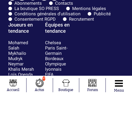
Abonnements
Contacts
La boutique SO PRESS
Mentions légales
Conditions générales d'utilisation
Publicité
Consentement RGPD
Recrutement
Joueurs en
Équipes en
tendance
tendance
Mohamed
Chelsea
Salah
Paris Saint-
Mykhailo
Germain
Mudryk
Bordeaux
Neymar
Olympique
Khalis Merah
lyonnais
Loïs Openda
FIFA
10
Moussa
Real Madrid
Niakhaté
RC Strasbourg
Nicolás
AC Milan
Accueil
Actus
Boutique
Forum
Menu
Tagliafico
France
Pavel Šulc
RC Lens
Josh Maja
Gauthier Hein