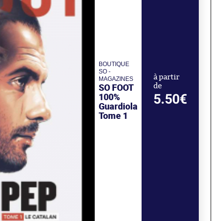
BOUTIQUE
SO -
à partir
MAGAZINES
SO FOOT
de
100%
5.50€
Guardiola
Tome 1