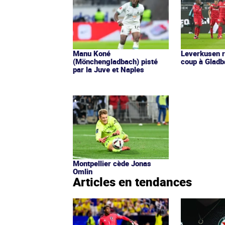
Manu Koné
Leverkusen ré
(Mönchengladbach) pisté
coup à Glad
par la Juve et Naples
Montpellier cède Jonas
Omlin
Articles en tendances