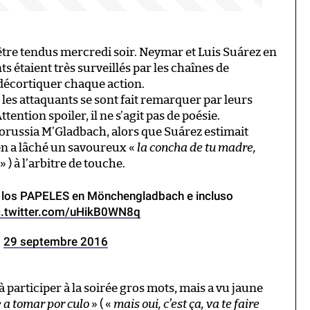
être tendus mercredi soir. Neymar et Luis Suárez en
s étaient très surveillés par les chaînes de
 décortiquer chaque action.
les attaquants se sont fait remarquer par leurs
tention spoiler, il ne s’agit pas de poésie.
russia M’Gladbach, alors que Suárez estimait
yen a lâché un savoureux «
la concha de tu madre,
» ) à l’arbitre de touche.
 los PAPELES en Mönchengladbach e incluso
c.twitter.com/uHikB0WN8q
)
29 septembre 2016
à participer à la soirée gros mots, mais a vu jaune
e a tomar por culo
» ( «
mais oui, c’est ça, va te faire