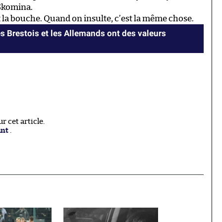
 Skomina.
 la bouche. Quand on insulte, c’est la même chose.
es Brestois et les Allemands ont des valeurs
 cet article.
ant
.