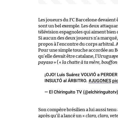
Les joueurs du FC Barcelone devaient 
sont un bel exemple. Les deux attaquant
télévision espagnoles qui aiment bien
Si aucun des deux joueurs n’a marqué, 
propos à l’encontre du corps arbitral. At
Pour une simple touche accordée au Bo
qu’elle devait être catalane, l’Urugua
payaso
» ( «
la chatte à ta mère, bouffon
¡OJO! Luis Suárez VOLVIÓ a PERDER
INSULTÓ al ÁRBITRO.
#JUGONES
pi
— El Chiringuito TV (@elchiringuitotv
Son compère brésilien a lui aussi tenu 
après qu’il a lancé un «
claro, claro, vet