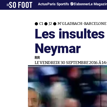
Actus
Paris Sportifs 🔞
S'abonner
Le Magazi
C1
J2
M'GLADBACH-BARCELONE (
Les insultes
Neymar
RR
LE VENDREDI 30 SEPTEMBRE 2016 À 14