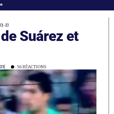
ne
1-2)
 de Suárez et
:03
56
RÉACTIONS