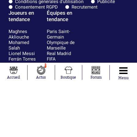
Conditions générales d'utilisation
Publicité
Consentement RGPD
Recrutement
Joueurs en
Équipes en
tendance
tendance
Maghnes
Paris Saint-
Akliouche
Germain
Mohamed
Olympique de
Salah
Marseille
Lionel Messi
Real Madrid
Ferrán Torres
FIFA
Kilian Corredor
Olympique
0
Franco
lyonnais
Mastantuono
AS Monaco
Accueil
Actus
Boutique
Forum
Menu
Orel Mangala
FC Barcelone
Rio Mavuba
Argentine
Rodri
RC Strasbourg
Mika Godts
Trabzonspor