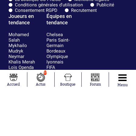
Conditions générales d'utilisation
Publicité
Consentement RGPD
Recrutement
Joueurs en
Équipes en
tendance
tendance
Mohamed
Chelsea
Salah
Paris Saint-
Mykhailo
Germain
Mudryk
Bordeaux
Neymar
Olympique
Khalis Merah
lyonnais
Loïs Openda
FIFA
Moussa
Real Madrid
10
Niakhaté
RC Strasbourg
Nicolás
AC Milan
Accueil
Actus
Boutique
Forum
Menu
Tagliafico
France
Pavel Šulc
RC Lens
Josh Maja
Gauthier Hein