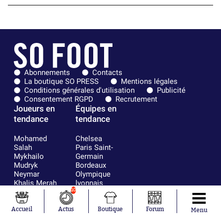
Abonnements
Contacts
La boutique SO PRESS
Mentions légales
Conditions générales d'utilisation
Publicité
Consentement RGPD
Recrutement
Joueurs en
Équipes en
tendance
tendance
Mohamed
Chelsea
Salah
Paris Saint-
Mykhailo
Germain
Mudryk
Bordeaux
Neymar
Olympique
Khalis Merah
lyonnais
Loïs Openda
FIFA
10
Moussa
Real Madrid
Niakhaté
RC Strasbourg
Accueil
Actus
Boutique
Forum
Menu
Nicolás
AC Milan