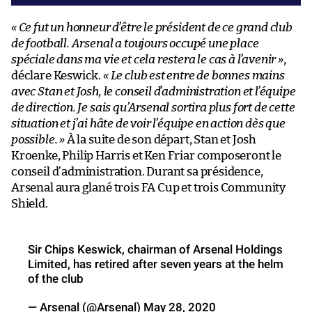
« Ce fut un honneur d’être le président de ce grand club
de football. Arsenal a toujours occupé une place
spéciale dans ma vie et cela restera le cas à l’avenir »
,
déclare Keswick.
« Le club est entre de bonnes mains
avec Stan et Josh, le conseil d’administration et l’équipe
de direction. Je sais qu’Arsenal sortira plus fort de cette
situation et j’ai hâte de voir l’équipe en action dès que
possible. »
À la suite de son départ, Stan et Josh
Kroenke, Philip Harris et Ken Friar composeront le
conseil d’administration. Durant sa présidence,
Arsenal aura glané trois FA Cup et trois Community
Shield.
Sir Chips Keswick, chairman of Arsenal Holdings
Limited, has retired after seven years at the helm
of the club
— Arsenal (@Arsenal)
May 28, 2020