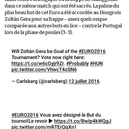
dans ce même match qui ont été sacrés. La palme du
plus beau but de cet Euro a été accordée au Hongrois
Zoltán Gera pour sa frappe – assez quelconque
comparée aux autres buts en lice – contre le Portugal
lors de la phase de poules (3-3).
Will Zoltán Gera be Goal of the
#EURO2016
Tournament? Vote now right here:
https://t.co/w6cGyjr9Zr
.
#Probably
#HUN
pic.twitter.com/VhwcT4oSN6
— Carlsberg (@carlsberg)
12 juillet 2016
#EURO2016
Vous avez désigné le But du
tournoi!Le revoir ►
https://t.co/BwIp4kWQgJ
pic.twitter.com/mRTErQgXn1