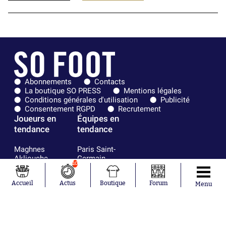
Abonnements
Contacts
La boutique SO PRESS
Mentions légales
Conditions générales d'utilisation
Publicité
Consentement RGPD
Recrutement
Joueurs en
Équipes en
tendance
tendance
Maghnes
Paris Saint-
Akliouche
Germain
10
Mohamed
Olympique de
Salah
Marseille
Accueil
Actus
Boutique
Forum
Menu
Lionel Messi
Real Madrid
Ferrán Torres
FIFA
Kilian Corredor
Olympique
Franco
lyonnais
Mastantuono
AS Monaco