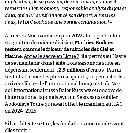
implication, de sa passion, de son travail, comme il
remercie Julien Momont, responsable analyse du jeu et
data, qui a lui aussi annoncé son départ. À tous les
deux, le HAC souhaite une bonne continuation !
»
Arrivé en Normandie en juin 2022 alors que le club
stagnait en deuxième division,
Mathieu Bodmer
restera comme le faiseur de miracles des Ciel et
Marine
.
Après le sacre en Ligue 2
, il a permis au Havre
de se maintenir dans l’élite trois saisons de suite en
dépensant seulement…
2,9 millions d’euros
! Parmi
ses faits d’armes les plus marquants, on peut citer les
arrivées libres de l’international hongrois Loïc Nego,
de l’international russe Daler Kuzyaev ou encore de
l’international japonais Ayumu Seko, sans oublier
Abdoulaye Touré qui avait offert le maintien au HAC
en 2024-2025.
Si l’architecte se tire, les fondations normandes vont-
elles tenir ?