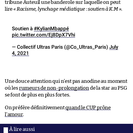
tribune Auteuil une banderole sur laquelle on peut
lire
« Racisme, lynchage médiatique : soutien à K.M »
.
Soutien à
#KylianMbappé
pic.twitter.com/Ej8DpX7Vhi
— Collectif Ultras Paris (@Co_Ultras_Paris)
July
4, 2021
Une douce attention qui n’est pas anodine au moment
où les
rumeurs de non-prolongation
de la star au PSG
se font de plus en plus fortes.
On préfère définitivement
quand le CUP prône
l’amour
.