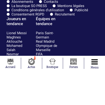
Abonnements
Contacts
La boutique SO PRESS
Mentions légales
Conditions générales d'utilisation
Publicité
Consentement RGPD
Recrutement
Joueurs en
Équipes en
tendance
tendance
Lionel Messi
Paris Saint-
Maghnes
Germain
Akliouche
Real Madrid
Mohamed
Olympique de
Salah
Marseille
Neymar
FIFA
Julián Álvarez
FC Barcelone
0
Ferrán Torres
Argentine
Kilian Corredor
Olympique
Accueil
Actus
Boutique
Forum
Menu
Franco
lyonnais
Mastantuono
AS Monaco
Orel Mangala
RC Strasbourg
Rio Mavuba
Trabzonspor