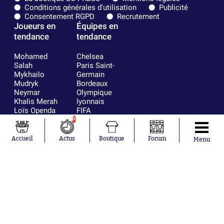
Conditions générales d'utilisation
Publicité
Consentement RGPD
Recrutement
Joueurs en
Équipes en
tendance
tendance
Mohamed
Chelsea
Salah
Paris Saint-
Mykhailo
Germain
Mudryk
Bordeaux
Neymar
Olympique
Khalis Merah
lyonnais
Loïs Openda
FIFA
Moussa
Real Madrid
4
Niakhaté
RC Strasbourg
Nicolás
AC Milan
Accueil
Actus
Boutique
Forum
Menu
Tagliafico
France
Pavel Šulc
RC Lens
Josh Maja
Gauthier Hein