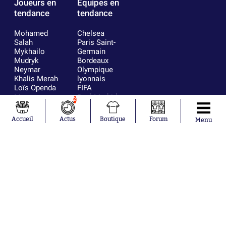
Joueurs en
Équipes en
tendance
tendance
Mohamed
Chelsea
Salah
Paris Saint-
Mykhailo
Germain
Mudryk
Bordeaux
Neymar
Olympique
Khalis Merah
lyonnais
Loïs Openda
FIFA
Moussa
Real Madrid
2
Niakhaté
RC Strasbourg
Nicolás
AC Milan
Accueil
Actus
Boutique
Forum
Menu
Tagliafico
France
Pavel Šulc
RC Lens
Josh Maja
Gauthier Hein