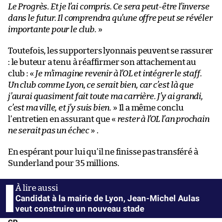
Le Progrès
.
Et je l’ai compris. Ce sera peut-être l’inverse
dans le futur. Il comprendra qu’une offre peut se révéler
importante pour le club.
»
Toutefois, les supporters lyonnais peuvent se rassurer
: le buteur a tenu à réaffirmer son attachement au
club : «
Je m’imagine revenir à l’OL et intégrer le staff.
Un club comme Lyon, ce serait bien, car c’est là que
j’aurai quasiment fait toute ma carrière. J’y ai grandi,
c’est ma ville, et j’y suis bien.
» Il a même conclu
l’entretien en assurant que «
rester à l’OL l’an prochain
ne serait pas un échec
» .
En espérant pour lui qu’il ne finisse pas transféré à
Sunderland pour 35 millions.
Candidat à la mairie de Lyon, Jean-Michel Aulas
veut construire un nouveau stade