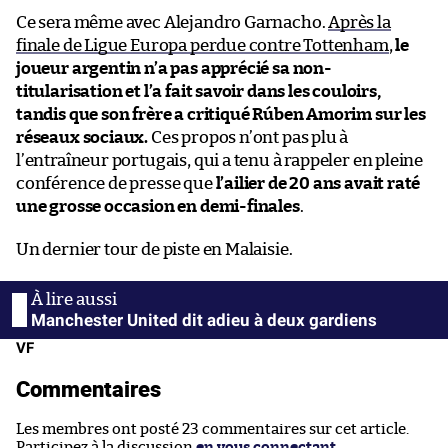
Ce sera même avec Alejandro Garnacho.
Après la
finale de Ligue Europa perdue contre Tottenham
,
le
joueur argentin n’a pas apprécié sa non-
titularisation et l’a fait savoir dans les couloirs,
tandis que son frère a critiqué Rúben Amorim sur les
réseaux sociaux.
Ces propos n’ont pas plu à
l’entraîneur portugais, qui a tenu à rappeler en pleine
conférence de presse que
l’ailier de 20 ans avait raté
une grosse occasion en demi-finales
.
Un dernier tour de piste en Malaisie.
Manchester United dit adieu à deux gardiens
VF
Commentaires
Les membres ont posté 23 commentaires sur cet article.
Participez à la discussion
en vous connectant
.