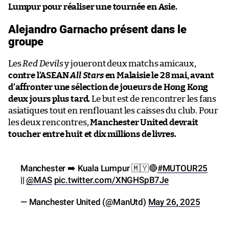
Lumpur pour réaliser une tournée en Asie.
Alejandro Garnacho présent dans le
groupe
Les
Red Devils
y joueront deux matchs amicaux,
contre l’ASEAN
All Stars
en Malaisie le 28 mai, avant
d’affronter une sélection de joueurs de Hong Kong
deux jours plus tard.
Le but est de rencontrer les fans
asiatiques tout en renflouant les caisses du club. Pour
les deux rencontres,
Manchester United devrait
toucher entre huit et dix millions de livres.
Manchester ➡️ Kuala Lumpur 🇲🇾🔴
#MUTOUR25
||
@MAS
pic.twitter.com/XNGHSpB7Je
— Manchester United (@ManUtd)
May 26, 2025