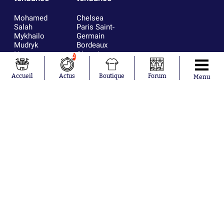
Mohamed
Chelsea
Salah
Paris Saint-
Mykhailo
Germain
Mudryk
Bordeaux
Neymar
Olympique
2
Khalis Merah
lyonnais
Loïs Openda
FIFA
Accueil
Actus
Boutique
Forum
Menu
Moussa
Real Madrid
Niakhaté
RC Strasbourg
Nicolás
AC Milan
Tagliafico
France
Pavel Šulc
RC Lens
Josh Maja
Gauthier Hein