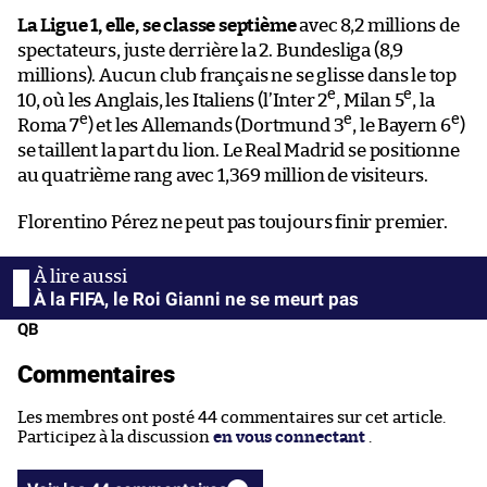
La Ligue 1, elle, se classe septième
avec 8,2 millions de
spectateurs, juste derrière la 2. Bundesliga (8,9
millions). Aucun club français ne se glisse dans le top
e
e
10, où les Anglais, les Italiens (l’Inter 2
, Milan 5
, la
e
e
e
Roma 7
) et les Allemands (Dortmund 3
, le Bayern 6
)
se taillent la part du lion. Le Real Madrid se positionne
au quatrième rang avec 1,369 million de visiteurs.
Florentino Pérez ne peut pas toujours finir premier.
À la FIFA, le Roi Gianni ne se meurt pas
QB
Commentaires
Les membres ont posté 44 commentaires sur cet article.
Participez à la discussion
en vous connectant
.