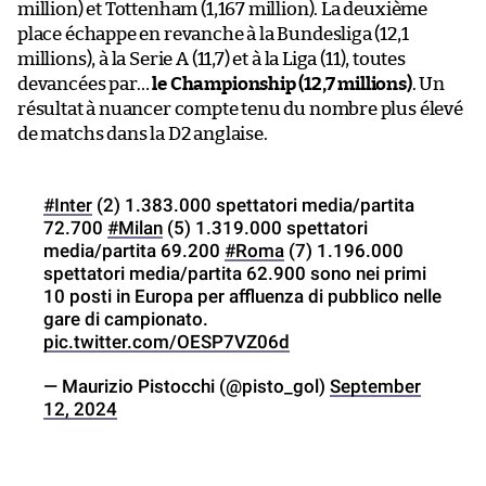
million) et Tottenham (1,167 million). La deuxième
place échappe en revanche à la Bundesliga (12,1
millions), à la Serie A (11,7) et à la Liga (11), toutes
devancées par…
le Championship (12,7 millions)
. Un
résultat à nuancer compte tenu du nombre plus élevé
de matchs dans la D2 anglaise.
#Inter
(2) 1.383.000 spettatori media/partita
72.700
#Milan
(5) 1.319.000 spettatori
media/partita 69.200
#Roma
(7) 1.196.000
spettatori media/partita 62.900 sono nei primi
10 posti in Europa per affluenza di pubblico nelle
gare di campionato.
pic.twitter.com/OESP7VZ06d
— Maurizio Pistocchi (@pisto_gol)
September
12, 2024