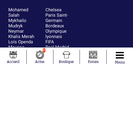
Mohamed
Chelsea
Salah
Paris Saint-
Mykhailo
Germain
Mudryk
Bordeaux
Neymar
Olympique
Khalis Merah
lyonnais
Loïs Openda
FIFA
Moussa
Real Madrid
10
Niakhaté
RC Strasbourg
Nicolás
AC Milan
Accueil
Actus
Boutique
Forum
Tagliafico
France
Menu
Pavel Šulc
RC Lens
Josh Maja
Gauthier Hein