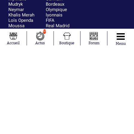
Mudryk
Bordeaux
Neymar
Olympique
Khalis Merah
lyonnais
Loïs Openda
FIFA
Moussa
Real Madrid
Niakhaté
RC Strasbourg
10
Nicolás
AC Milan
Tagliafico
France
Accueil
Actus
Boutique
Forum
Menu
Pavel Šulc
RC Lens
Josh Maja
Gauthier Hein