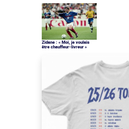
Zidane : « Moi, je voulais
être chauffeur-livreur »