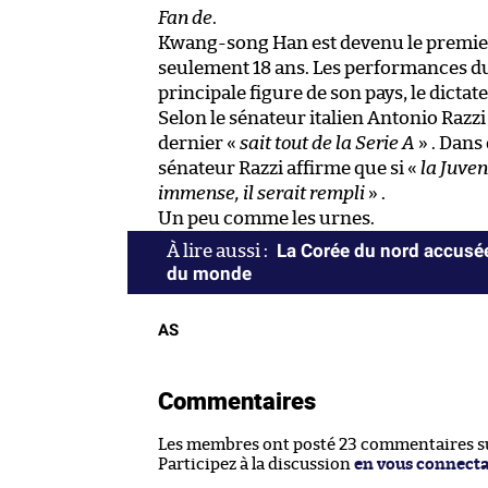
Fan de
.
Kwang-song Han est devenu le premier b
seulement 18 ans. Les performances du 
principale figure de son pays, le dicta
Selon le sénateur italien Antonio Razzi
dernier «
sait tout de la Serie A
» . Dans
sénateur Razzi affirme que si «
la Juven
immense, il serait rempli
» .
Un peu comme les urnes.
La Corée du nord accusée
du monde
AS
Commentaires
Les membres ont posté 23 commentaires sur
Participez à la discussion
en vous connect