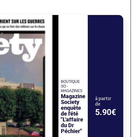
BOUTIQUE
SO -
MAGAZINES
Magazine
à partir
Society
de
enquête
5.90€
de l'été
"L'affaire
du Dr
Péchier"