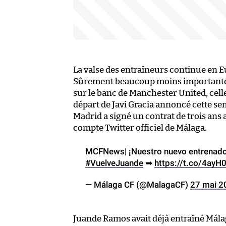
La valse des entraîneurs continue en 
Sûrement beaucoup moins importante 
sur le banc de Manchester United, cell
départ de Javi Gracia annoncé cette se
Madrid a signé un contrat de trois ans 
compte Twitter officiel de Málaga.
MCFNews| ¡Nuestro nuevo entrenador
#VuelveJuande
➡
https://t.co/4ayH
— Málaga CF (@MalagaCF)
27 mai 2
Juande Ramos avait déjà entraîné Málag