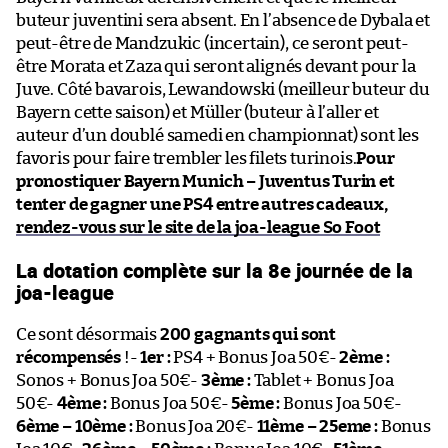
buteur juventini sera absent. En l’absence de Dybala et
peut-être de Mandzukic (incertain), ce seront peut-
être Morata et Zaza qui seront alignés devant pour la
Juve. Côté bavarois, Lewandowski (meilleur buteur du
Bayern cette saison) et Müller (buteur à l’aller et
auteur d’un doublé samedi en championnat) sont les
favoris pour faire trembler les filets turinois.
Pour
pronostiquer Bayern Munich – Juventus Turin et
tenter de gagner une PS4 entre autres cadeaux,
rendez-vous sur le site de la joa-league So Foot
La dotation complète sur la 8e journée de la
joa-league
Ce sont désormais
200 gagnants qui sont
récompensés
!-
1er :
PS4 + Bonus Joa 50€-
2ème :
Sonos + Bonus Joa 50€-
3ème :
Tablet + Bonus Joa
50€-
4ème :
Bonus Joa 50€-
5ème :
Bonus Joa 50€-
6ème – 10ème :
Bonus Joa 20€-
11ème – 25eme :
Bonus