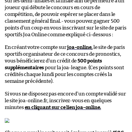
sur les demi-finales et la finale afin de permettre à un
joueur qui débute le concours en cours de
compétition, de pouvoir espérer se placer dans le
classement général final.- vous pouvez gagner 500
points d’un coup en vous inscrivant sur le site de paris
sportifs Joa Online comme expliqué ci-dessous :
En créant votre compte sur
joa-online,
le site de paris
sportifs organisateur de ce concours de pronostics,
vous bénéficierez d’un crédit de
500 points
supplémentaires
pour la joa-league. (Ces points sont
crédités chaque lundi pour les comptes créés la
semaine précédente).
Si vous ne disposez pas encore d’un compte validé sur
le site joa-online.fr, inscrivez-vous en quelques
minutes
en cliquant sur ce lien joa-online.