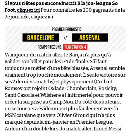
Si vous n’êtes pas encore inscrit à la joa-league So
Foot,
cliquez ici
Pour connaître les 200 gagnants de la
7e journée,
cliquez ici
Vainqueur du match aller, le Barça n’a plus qu’à
valider son billet pour les 1/4 de finale. S’il faut
toujours se méfier d’une bête blessée, Arsenal semble
vraiment trop touché moralement (1 seule victoire sur
ses 7 derniers matchs) et physiquement (Cech et
Ramsey ont rejoint Oxlade-Chamberlain, Rosicky,
Santi Cazorla et Wilshere à l’infirmerie) pour pouvoir
créer la surprise au Camp Nou. Du côté des buteurs,
on se tournera évidemment plus facilement vers la
MSN catalane que vers Olivier Giroud qui n’a plus
marqué depuis la mi-janvier en Premier League.
Auteur d’un doublé lors du match aller, Lionel Messi