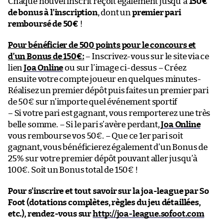
Chaque nouvel inscrit reçoit également jusqu’à
150€
de bonus à l’inscription
, dont un
premier pari
remboursé de 50€
!
Pour bénéficier de 500 points pour le concours et
d’un Bonus de 150€:
– Inscrivez-vous sur le site via ce
lien
Joa Online
ou sur l’image ci-dessus – Créez
ensuite votre compte joueur en quelques minutes-
Réalisez un premier dépôt puis faites un premier pari
de 50€ sur n’importe quel événement sportif
– Si votre pari est gagnant, vous remporterez une très
belle somme. – Si le pari s’avère perdant,
Joa Online
vous rembourse vos 50€. – Que ce 1er pari soit
gagnant, vous bénéficierez également d’un Bonus de
25% sur votre premier dépôt pouvant aller jusqu’à
100€. Soit un Bonus total de 150€ !
Pour s’inscrire et tout savoir sur la joa-league par So
Foot (dotations complètes, règles du jeu détaillées,
etc.), rendez-vous sur
http://joa-league.sofoot.com