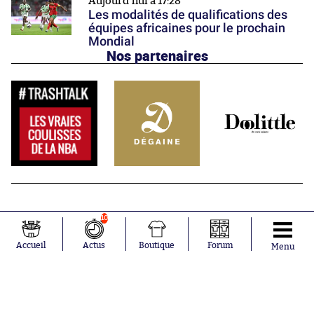
Aujourd'hui à 17:28
Les modalités de qualifications des
équipes africaines pour le prochain
Mondial
Nos partenaires
10
Accueil
Actus
Boutique
Forum
Menu
Abonnements
Contacts
La boutique SO PRESS
Mentions légales
Conditions générales d'utilisation
Publicité