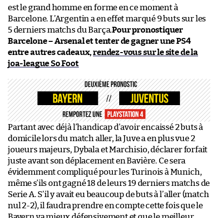
est le grand homme en forme en ce moment à
Barcelone. L’Argentin a en effet marqué 9 buts sur les
5 derniers matchs du Barça.
Pour pronostiquer
Barcelone – Arsenal et tenter de gagner une PS4
entre autres cadeaux,
rendez-vous sur le site de la
joa-league So Foot
Partant avec déjà l’handicap d’avoir encaissé 2 buts à
domicile lors du match aller, la Juve a en plus vue 2
joueurs majeurs, Dybala et Marchisio, déclarer forfait
juste avant son déplacement en Bavière. Ce sera
évidemment compliqué pour les Turinois à Munich,
même s’ils ont gagné 18 de leurs 19 derniers matchs de
Serie A. S’il y avait eu beaucoup de buts à l’aller (match
nul 2-2), il faudra prendre en compte cette fois que le
Bayern va mieux défensivement et que le meilleur